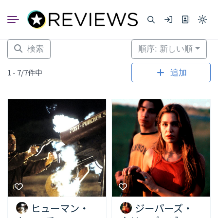
コ
ン
Light
テ
mode
ン
(click
to
ツ
検索
順序: 新しい順
switc
へ
to
dark)
ス
1 - 7/7件中
追加
キ
ッ
プ
ヒューマン・
ジーパーズ・