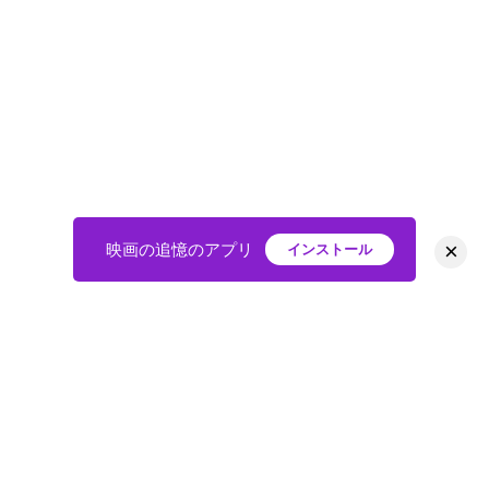
×
映画の追憶のアプリ
インストール
HOME
映画
会員
アバター