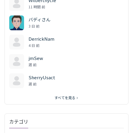
Wilberthycle
11 時間 前
バディさん
3 日 前
DerrickNam
4 日 前
jmSew
週 前
SherryUsact
週 前
すべてを見る
カテゴリ