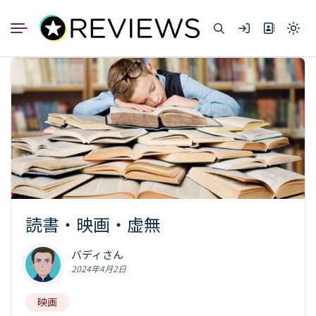
コ
ン
Light
テ
mode
ン
(click
to
ツ
switc
へ
to
dark)
ス
キ
ッ
プ
読書・映画・虚無
バディさん
2024年4月2日
映画