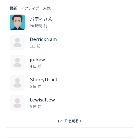
最新
アクティブ
人気
バディさん
20 時間 前
DerrickNam
1日 前
jmSew
4 日 前
SherryUsact
5 日 前
Lewisaftew
5 日 前
すべてを見る