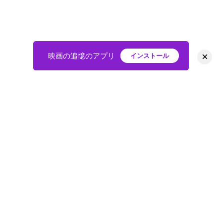
×
映画の追憶のアプリ
インストール
HOME
映画
会員
アバター
教えて
ニュース
グループ