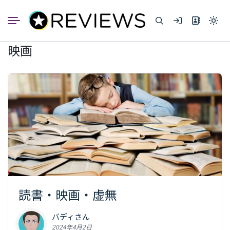
コ
ン
Light
テ
mode
ン
(click
映画
to
ツ
switc
へ
to
dark)
ス
キ
ッ
プ
読書・映画・虚無
バディさん
2024年4月2日