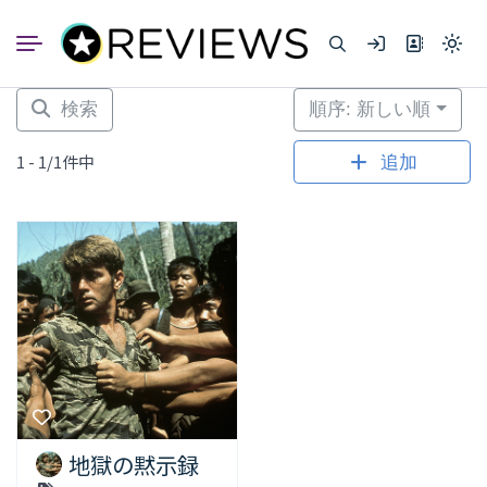
コ
ン
Light
テ
mode
ン
(click
to
ツ
検索
順序: 新しい順
switc
へ
to
dark)
ス
1 - 1/1件中
追加
キ
ッ
プ
地獄の黙示録