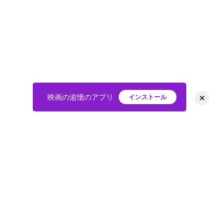
×
映画の追憶のアプリ
インストール
HOME
映画
会員
アバター
教えて