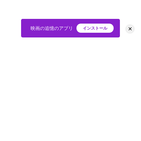
×
映画の追憶のアプリ
インストール
HOME
映画
会員
アバター
教えて
ニュース
グループ
掲示板