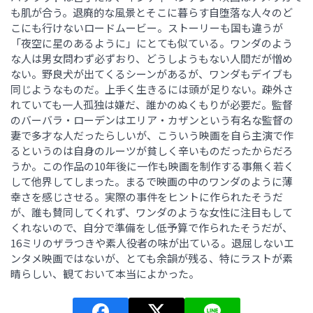
も肌が合う。退廃的な風景とそこに暮らす自堕落な人々のど
こにも行けないロードムービー。ストーリーも国も違うが
「夜空に星のあるように」にとても似ている。ワンダのよう
な人は男女問わず必ずおり、どうしようもない人間だが憎め
ない。野良犬が出てくるシーンがあるが、ワンダもデイブも
同じようなものだ。上手く生きるには頭が足りない。疎外さ
れていても一人孤独は嫌だ、誰かのぬくもりが必要だ。監督
のバーバラ・ローデンはエリア・カザンという有名な監督の
妻で多才な人だったらしいが、こういう映画を自ら主演で作
るというのは自身のルーツが貧しく辛いものだったからだろ
うか。この作品の10年後に一作も映画を制作する事無く若く
して他界してしまった。まるで映画の中のワンダのように薄
幸さを感じさせる。実際の事件をヒントに作られたそうだ
が、誰も賛同してくれず、ワンダのような女性に注目もして
くれないので、自分で準備をし低予算で作られたそうだが、
16ミリのザラつきや素人役者の味が出ている。退屈しないエ
ンタメ映画ではないが、とても余韻が残る、特にラストが素
晴らしい、観ておいて本当によかった。