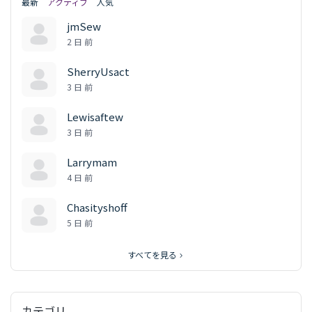
最新
アクティブ
人気
jmSew
2 日 前
SherryUsact
3 日 前
Lewisaftew
3 日 前
Larrymam
4 日 前
Chasityshoff
5 日 前
すべてを見る
カテゴリ