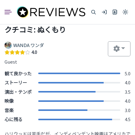
コ
ン
Light
テ
mode
ン
(click
クチコミ: ぬくもり
to
ツ
switc
へ
to
dark)
ス
WANDA ワンダ
キ
4.0
ッ
Guest
プ
観て良かった
5.0
ストーリー
4.0
演出・テンポ
3.5
映像
4.0
音楽
3.0
心に残る
4.5
ハリウッドは苦手だが、インディペンデント映画はアメリカで