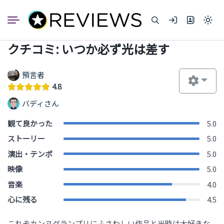
コ
ン
Light
テ
mode
ン
(click
クチコミ: いつか必ず光は差す
to
ツ
switc
へ
to
dark)
ス
預言者
キ
4.8
ッ
バディさん
プ
観て良かった
5.0
ストーリー
5.0
演出・テンポ
5.0
映像
5.0
音楽
4.0
心に残る
4.5
これぞカンヌグランプリにふさわしい作品と当時は大好きな