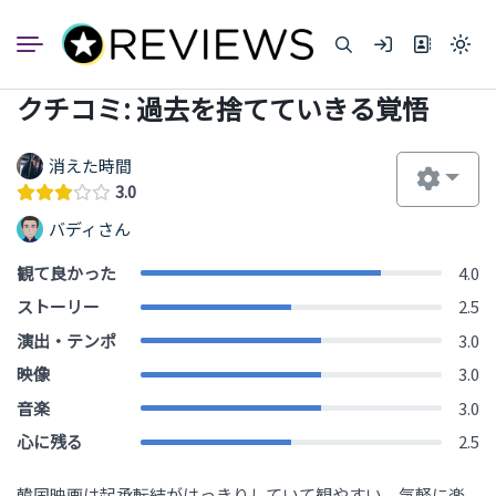
コ
ン
Light
テ
mode
ン
(click
クチコミ: 過去を捨てていきる覚悟
to
ツ
switc
へ
to
dark)
ス
消えた時間
キ
3.0
ッ
バディさん
プ
観て良かった
4.0
ストーリー
2.5
演出・テンポ
3.0
映像
3.0
音楽
3.0
心に残る
2.5
韓国映画は起承転結がはっきりしていて観やすい、気軽に楽