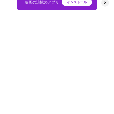
×
映画の追憶のアプリ
インストール
HOME
映画
会員
アバター
教えて
ニュース
グループ
掲示板
プライバシーポリシー
利用規約