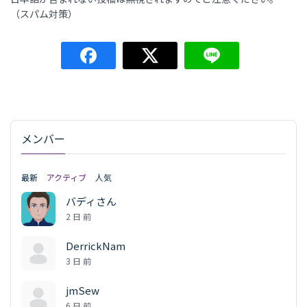
（スパム対策）
メンバー
最新
アクティブ
人気
バディさん
2 日 前
DerrickNam
3 日 前
jmSew
6 日 前