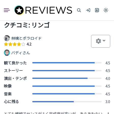
コ
ン
Light
テ
mode
ン
(click
クチコミ: リンゴ
to
ツ
switc
へ
to
dark)
ス
林檎とポラロイド
キ
4.2
ッ
バディさん
プ
観て良かった
4.5
ストーリー
4.5
演出・テンポ
4.0
映像
4.5
音楽
4.5
心に残る
3.0
とても繊細でセンスがよく完成度が高いが、あうあわない、人