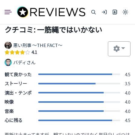
コ
ン
Light
テ
mode
ン
(click
クチコミ: 一筋縄ではいかない
to
ツ
switc
へ
to
dark)
ス
悪い刑事 ～THE FACT～
キ
4.1
ッ
バディさん
プ
観て良かった
4.5
ストーリー
3.5
演出・テンポ
4.0
映像
4.0
音楽
4.0
心に残る
4.5
更新は止まってますが、観ていないのではなく毎日少しづつは