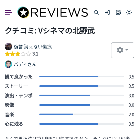
コ
ン
Light
テ
mode
ン
(click
クチコミ: Vシネマの北野武
to
ツ
switc
へ
to
dark)
ス
復讐 消えない傷痕
キ
3.1
ッ
バディさん
プ
観て良かった
3.5
ストーリー
3.5
演出・テンポ
3.0
映像
3.0
音楽
2.0
心に残る
3.5
なんで黒沢清は哀川翔に固執するのかな、そんなにいい役者