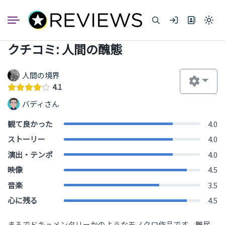
コ
ン
Light
テ
mode
ン
(click
クチコミ: 人間の醜態
to
ツ
switc
へ
to
dark)
ス
人間の境界
キ
4.1
ッ
バディさん
プ
観て良かった
4.0
ストーリー
4.0
演出・テンポ
4.0
映像
4.5
音楽
3.5
心に残る
4.5
まるでドキュメンタリーかのようなモノクロ作品です。難民