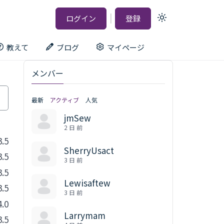
|
ログイン
登録
Light
mode
(click
to
教えて
ブログ
マイページ
switch
to
dark)
メンバー
最新
アクティブ
人気
jmSew
2 日 前
3.5
SherryUsact
3.5
3 日 前
3.5
Lewisaftew
3.5
3 日 前
4.0
Larrymam
3.5