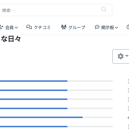
検
索:
会員
クチコミ
グループ
掲示板
うな日々
リーダーボード