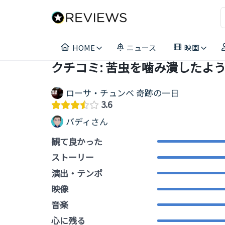
コ
ン
テ
ン
HOME
ニュース
映画
ツ
へ
クチコミ: 苦虫を噛み潰したよ
ス
キ
ローサ・チュンベ 奇跡の一日
ッ
3.6
プ
バディさん
観て良かった
ストーリー
演出・テンポ
映像
音楽
心に残る