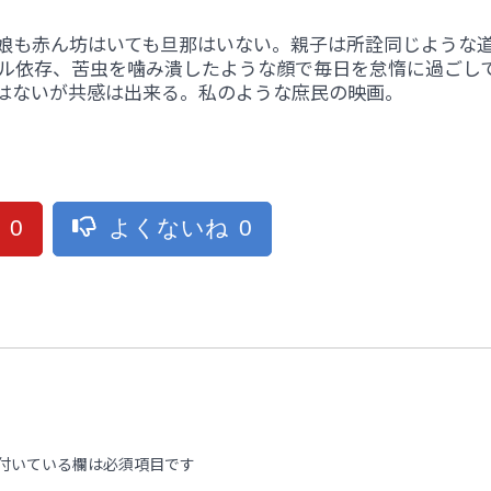
の娘も赤ん坊はいても旦那はいない。親子は所詮同じような
ール依存、苦虫を噛み潰したような顔で毎日を怠惰に過ごし
はないが共感は出来る。私のような庶民の映画。
ね
0
よくないね
0
付いている欄は必須項目です