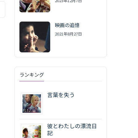
2023年12月7日
映画の追憶
2021年8月27日
ランキング
言葉を失う
彼とわたしの漂流日
記