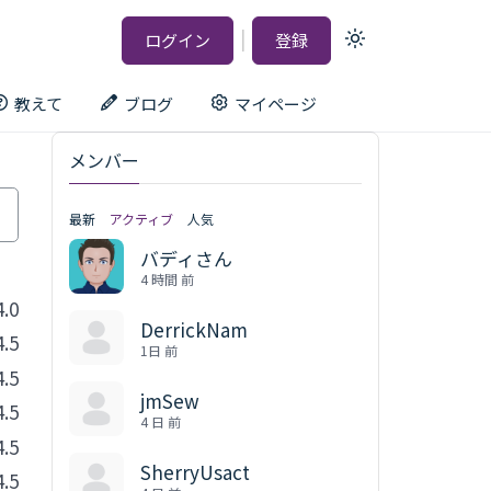
|
ログイン
登録
Light
mode
(click
to
教えて
ブログ
マイページ
switch
to
dark)
メンバー
最新
アクティブ
人気
バディさん
4 時間 前
4.0
DerrickNam
4.5
1日 前
4.5
jmSew
4.5
4 日 前
4.5
SherryUsact
4.5