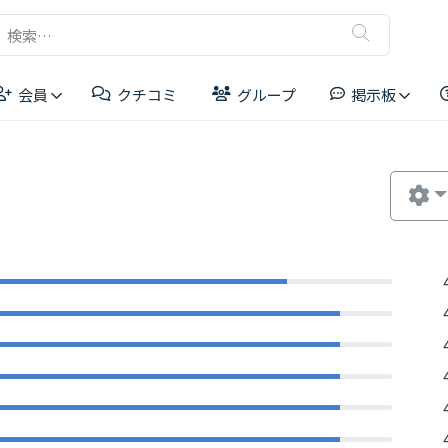
検
索:
会員
クチコミ
グループ
掲示板
リーダーボード