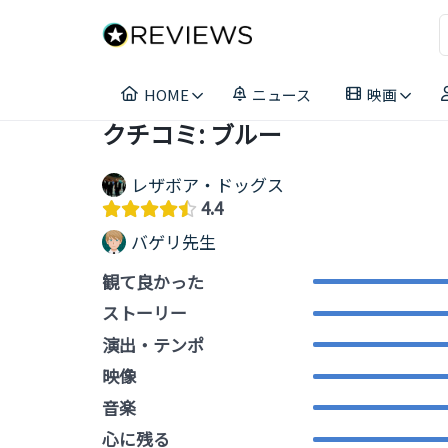
コ
ン
テ
ン
HOME
ニュース
映画
ツ
へ
クチコミ: ブルー
ス
キ
レザボア・ドッグス
ッ
4.4
プ
バゲリ先生
観て良かった
ストーリー
演出・テンポ
映像
音楽
心に残る