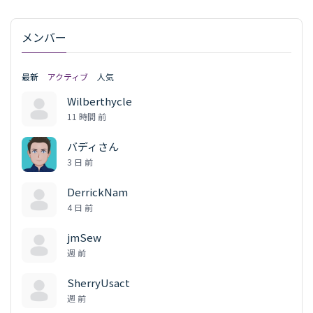
メンバー
最新
アクティブ
人気
Wilberthycle
11 時間 前
バディさん
3 日 前
DerrickNam
4 日 前
jmSew
週 前
SherryUsact
週 前