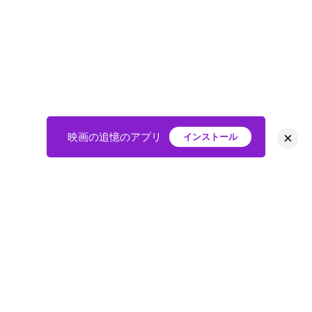
×
映画の追憶のアプリ
インストール
HOME
映画
会員
アバター
教えて