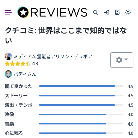
コ
ン
Light
テ
mode
ン
(click
クチコミ: 世界はここまで知的ではな
to
ツ
switc
へ
い
to
dark)
ス
キ
ミディアム 霊能者アリソン・デュボア
ッ
4.3
プ
バディさん
観て良かった
4.5
ストーリー
4.5
演出・テンポ
4.5
映像
4.0
音楽
4.0
心に残る
4.0