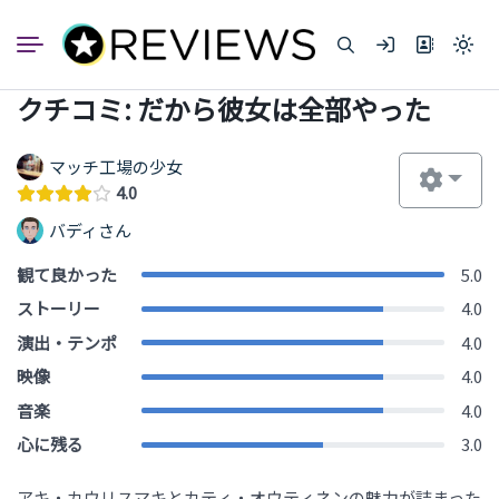
コ
ン
Light
テ
mode
ン
(click
クチコミ: だから彼女は全部やった
to
ツ
switc
へ
to
dark)
ス
マッチ工場の少女
キ
4.0
ッ
バディさん
プ
観て良かった
5.0
ストーリー
4.0
演出・テンポ
4.0
映像
4.0
音楽
4.0
心に残る
3.0
アキ・カウリスマキとカティ・オウティネンの魅力が詰まった