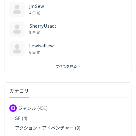
jmSew
4 日 前
SherryUsact
5 日 前
Lewisaftew
6 日 前
すべてを見る
カテゴリ
ジャンル
(451)
—
SF
(4)
—
アクション・アドベンチャー
(9)