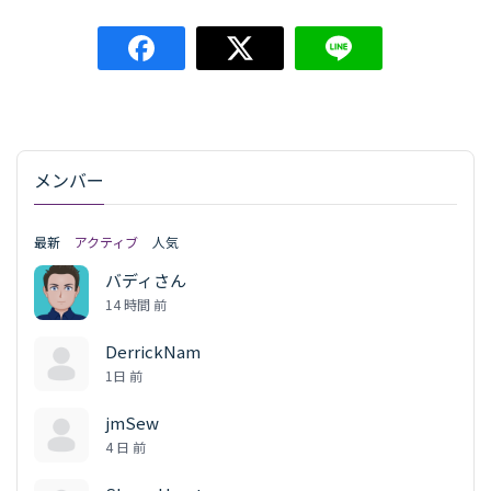
メンバー
最新
アクティブ
人気
バディさん
14 時間 前
DerrickNam
1日 前
jmSew
4 日 前