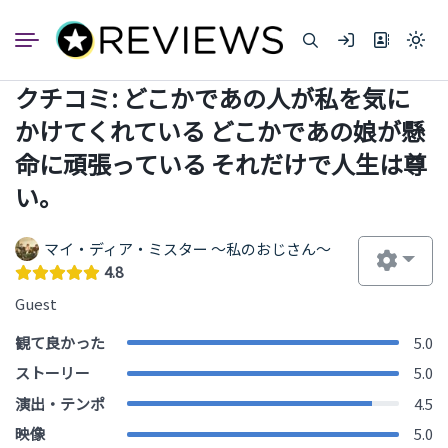
コ
ン
Light
テ
mode
ン
(click
クチコミ: どこかであの人が私を気に
to
ツ
switc
へ
かけてくれている どこかであの娘が懸
to
dark)
ス
命に頑張っている それだけで人生は尊
キ
ッ
い。
プ
マイ・ディア・ミスター ～私のおじさん～
4.8
Guest
観て良かった
5.0
ストーリー
5.0
演出・テンポ
4.5
映像
5.0