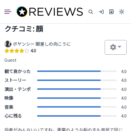
コ
ン
Light
テ
mode
ン
(click
クチコミ: 顔
to
ツ
switc
へ
to
dark)
ス
ボヤンシー 眼差しの向こうに
キ
4.0
ッ
Guest
プ
観て良かった
4.0
ストーリー
4.0
演出・テンポ
4.0
映像
4.0
音楽
4.0
心に残る
4.0
役者がみんないいですね。悪魔のような船の主も貧民で同じ