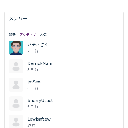
メンバー
最新
アクティブ
人気
バディさん
2 日 前
DerrickNam
3 日 前
jmSew
6 日 前
SherryUsact
6 日 前
Lewisaftew
週 前