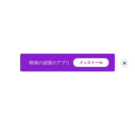
×
映画の追憶のアプリ
インストール
HOME
映画
会員
アバター
教えて