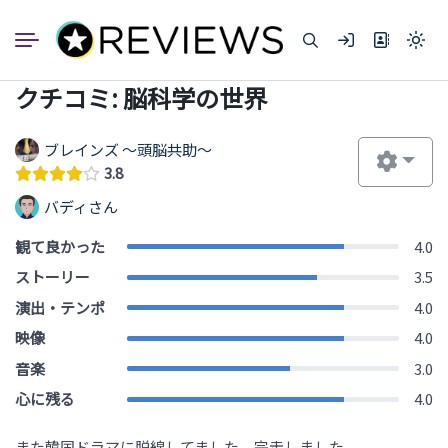
コ
ン
Light
テ
mode
ン
(click
クチコミ: 脳科学の世界
to
ツ
switc
へ
to
dark)
ス
ブレインズ ～頭脳共助～
キ
3.8
ッ
バディさん
プ
観て良かった
4.0
ストーリー
3.5
演出・テンポ
4.0
映像
4.0
音楽
3.0
心に残る
4.0
また韓国ドラマに脱線してました。完走しました。