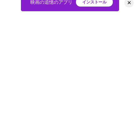
×
映画の追憶のアプリ
インストール
HOME
映画
会員
アバター
教えて
ニュース
グループ
掲示板
プライバシーポリシー
利用規約