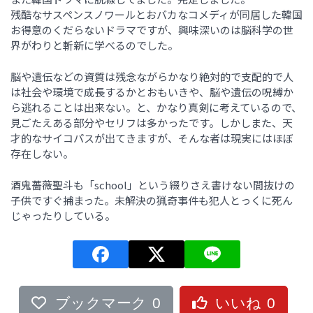
残酷なサスペンスノワールとおバカなコメディが同居した韓国
お得意のくだらないドラマですが、興味深いのは脳科学の世
界がわりと斬新に学べるのでした。
脳や遺伝などの資質は残念ながらかなり絶対的で支配的で人
は社会や環境で成長するかとおもいきや、脳や遺伝の呪縛か
ら逃れることは出来ない。と、かなり真剣に考えているので、
見ごたえある部分やセリフは多かったです。しかしまた、天
才的なサイコパスが出てきますが、そんな者は現実にはほぼ
存在しない。
酒鬼薔薇聖斗も「school」という綴りさえ書けない間抜けの
子供ですぐ捕まった。未解決の猟奇事件も犯人とっくに死ん
じゃったりしている。
ブックマーク
0
いいね
0