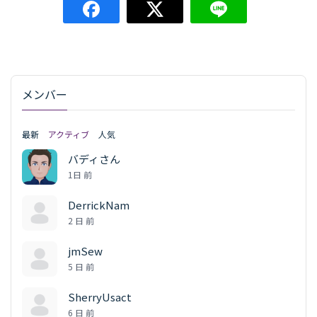
メンバー
最新
アクティブ
人気
バディさん
1日 前
DerrickNam
2 日 前
jmSew
5 日 前
SherryUsact
6 日 前