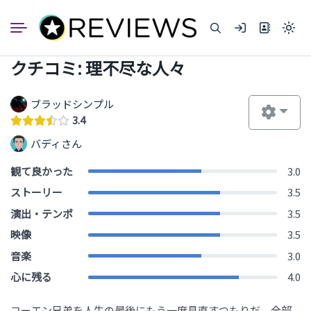
コ
ン
Light
テ
mode
ン
(click
クチコミ: 理不尽な人々
to
ツ
switc
へ
to
dark)
ス
ブラッドシンプル
キ
3.4
ッ
バディさん
プ
観て良かった
3.0
ストーリー
3.5
演出・テンポ
3.5
映像
3.5
音楽
3.0
心に残る
4.0
コーエン兄弟を人生の最後にもう一度見直すつもりだ。全部