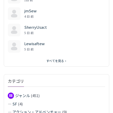
jmSew
4 日 前
SherryUsact
5 日 前
Lewisaftew
5 日 前
すべてを見る
カテゴリ
ジャンル
(451)
—
SF
(4)
—
アクション・アドベンチャー
(9)