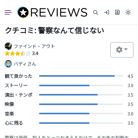
コ
ン
Light
テ
mode
ン
(click
クチコミ: 警察なんて信じない
to
ツ
switc
へ
to
dark)
ス
ファインド・アウト
キ
3.4
ッ
バディさん
プ
観て良かった
4.5
ストーリー
3.0
演出・テンポ
3.5
映像
3.5
音楽
3.0
心に残る
3.0
警察は所詮、犯人をとっつかまえるだけで、その先の判断を