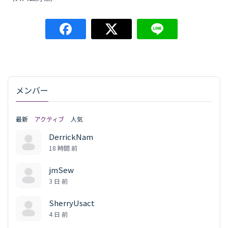
メンバー
最新
アクティブ
人気
DerrickNam
18 時間 前
jmSew
3 日 前
SherryUsact
4 日 前