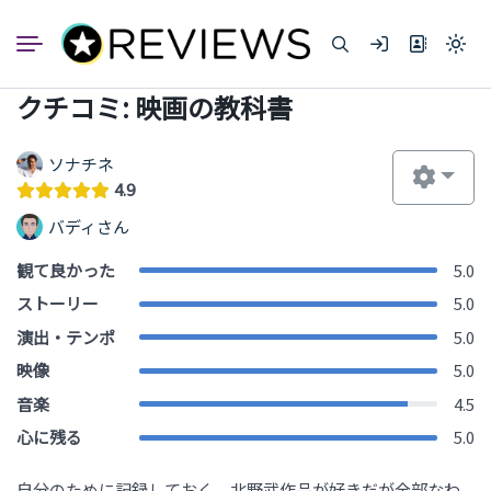
コ
ン
Light
テ
mode
ン
(click
クチコミ: 映画の教科書
to
ツ
switc
へ
to
dark)
ス
ソナチネ
キ
4.9
ッ
バディさん
プ
観て良かった
5.0
ストーリー
5.0
演出・テンポ
5.0
映像
5.0
音楽
4.5
心に残る
5.0
自分のために記録しておく。北野武作品が好きだが全部なわ