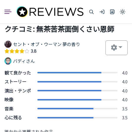
コ
ン
Light
テ
mode
ン
(click
クチコミ: 無茶苦茶面倒くさい恩師
to
ツ
switc
へ
to
dark)
ス
セント・オブ・ウーマン 夢の香り
キ
3.8
ッ
バディさん
プ
観て良かった
4.0
ストーリー
4.0
演出・テンポ
4.0
映像
4.0
音楽
3.5
心に残る
3.5
誰かから推薦された作品。