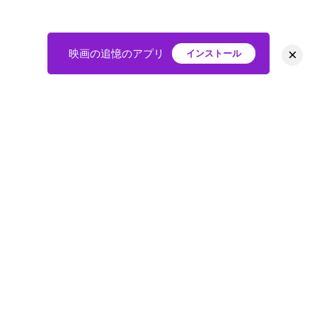
×
映画の追憶のアプリ
インストール
HOME
映画
会員
アバター
教えて
ニュース
グループ
掲示板