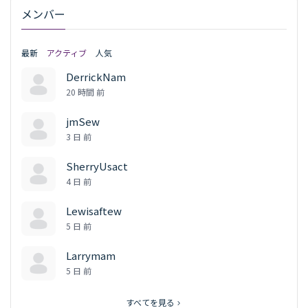
メンバー
最新
アクティブ
人気
DerrickNam
20 時間 前
jmSew
3 日 前
SherryUsact
4 日 前
Lewisaftew
5 日 前
Larrymam
5 日 前
すべてを見る