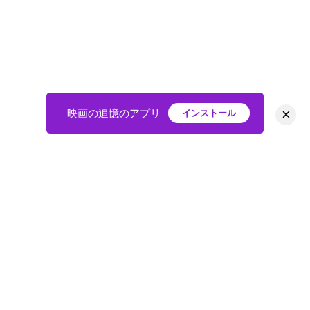
×
映画の追憶のアプリ
インストール
HOME
映画
会員
アバター
教えて
ニュース