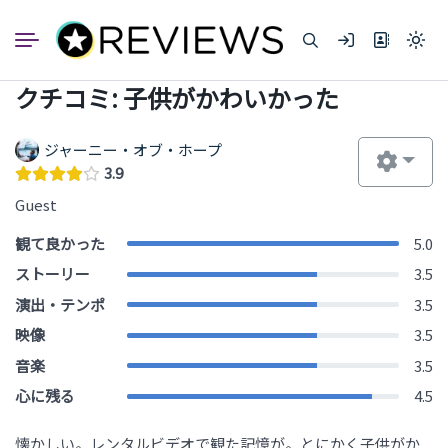
コ
ン
Light
テ
mode
ン
(click
クチコミ: 子供がかわいかった
to
ツ
switc
へ
to
dark)
ス
ジャーニー・オブ・ホープ
キ
3.9
ッ
Guest
プ
観て良かった
5.0
ストーリー
3.5
演出・テンポ
3.5
映像
3.5
音楽
3.5
心に残る
4.5
懐かしい。レンタルビデオで観た記憶が。とにかく子供がか