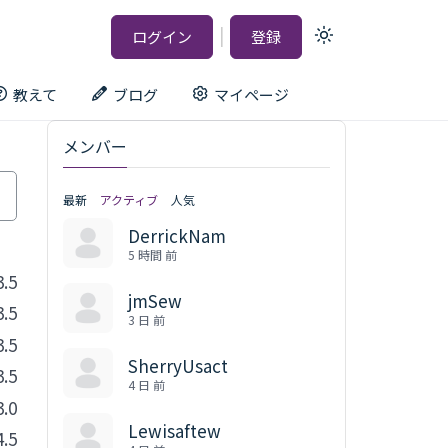
|
ログイン
登録
Light
mode
(click
to
教えて
ブログ
マイページ
switch
to
dark)
メンバー
最新
アクティブ
人気
DerrickNam
5 時間 前
3.5
jmSew
3.5
3 日 前
3.5
SherryUsact
3.5
4 日 前
3.0
Lewisaftew
4.5