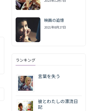
2023年12月7日
映画の追憶
2021年8月27日
ランキング
言葉を失う
彼とわたしの漂流日
記