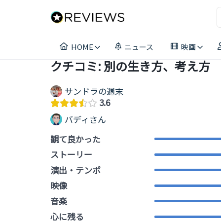
コ
ン
テ
ン
HOME
ニュース
映画
ツ
へ
クチコミ: 別の生き方、考え方
ス
キ
サンドラの週末
ッ
3.6
プ
バディさん
観て良かった
ストーリー
演出・テンポ
映像
音楽
心に残る