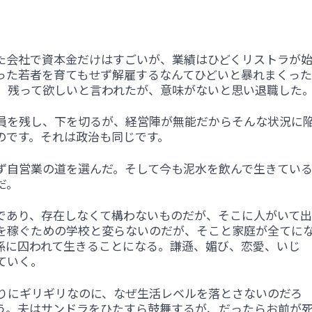
。
た会社で資本金だけはすごいが、業績はひどくリストラが
った若者を育てもせず解雇するなんてひどいと暴れまくった
）残って欲しいと言われたが、意味がないと思い退職した
員を残し、下を切るが、経営陣が無能だからそんな状況に
のです。それは政治も同じです。
ず自営業の道を選んだ。そして今も泥水を飲んで生きてい
だ。
であり、存在しなくて構わないものだが、そこに人がいて出
を稼ぐための学校と変らないのだが、そこと家庭が全てに
係に囚われて生きることになる。謙遜、媚び、恋愛、いじ
ていく。
りにギリギリなのに、なぜ生活レベルを落とさないのだろ
う。夫はサンドラをひたすら鼓舞するが、だったらお前が