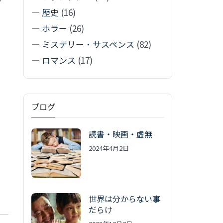
—
歴史
(16)
—
ホラー
(26)
、
—
ミステリー・サスペンス
(82)
—
ロマンス
(17)
ブログ
読書・映画・虚無
2024年4月2日
世界は分からない事
だらけ