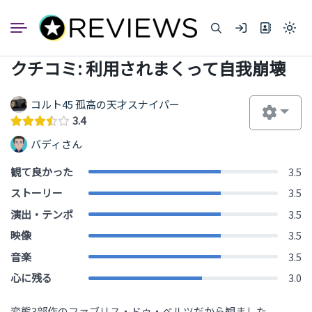
コ
ン
Light
テ
mode
ン
(click
クチコミ: 利用されまくって自我崩壊
to
ツ
switc
へ
to
dark)
ス
コルト45 孤高の天才スナイパー
キ
3.4
ッ
バディさん
プ
観て良かった
3.5
ストーリー
3.5
演出・テンポ
3.5
映像
3.5
音楽
3.5
心に残る
3.0
変態3部作のファブリス・ドゥ・ベルツだから観ました。