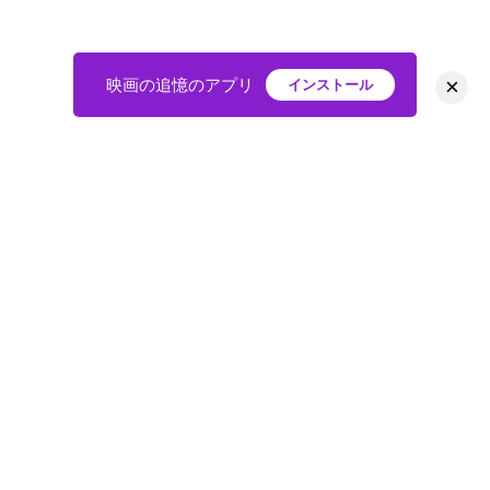
×
映画の追憶のアプリ
インストール
HOME
映画
会員
アバター
教えて
ニュース
グループ
掲示板