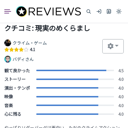
コ
ン
Light
テ
mode
ン
(click
クチコミ: 現実のめくらまし
to
ツ
switc
へ
to
dark)
ス
クライム・ゲーム
キ
4.1
ッ
バディさん
プ
観て良かった
4.5
ストーリー
4.0
演出・テンポ
4.0
映像
4.0
音楽
4.0
心に残る
4.0
やっぱりソダーバーグは面白い。ただのクライムアクション