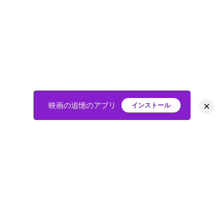
×
映画の追憶のアプリ
インストール
HOME
映画
会員
アバター
教えて