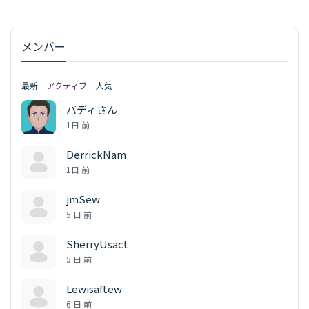
メンバー
最新
アクティブ
人気
バディさん
1日 前
DerrickNam
1日 前
jmSew
5 日 前
SherryUsact
5 日 前
Lewisaftew
6 日 前