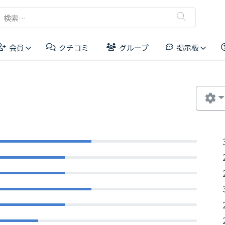
検
索:
会員
クチコミ
グループ
掲示板
リーダーボード