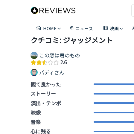
コ
ン
テ
ン
HOME
ニュース
映画
ツ
へ
クチコミ: ジャッジメント
ス
キ
この窓は君のもの
ッ
2.6
プ
バディさん
観て良かった
ストーリー
演出・テンポ
映像
音楽
心に残る