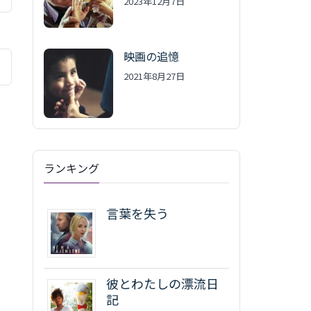
2023年12月7日
映画の追憶
2021年8月27日
ランキング
言葉を失う
彼とわたしの漂流日
記