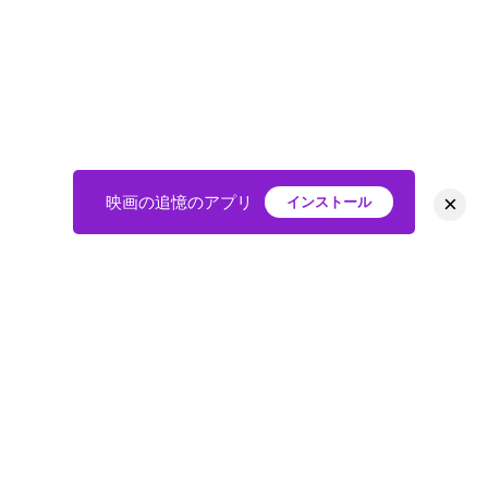
×
映画の追憶のアプリ
インストール
HOME
映画
会員
アバター
教えて