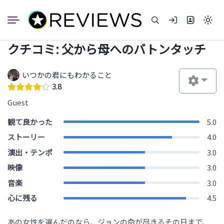
コ
ン
Light
テ
mode
ン
(click
クチコミ: 父から母へのバトンタッチ
to
ツ
switc
へ
to
dark)
ス
いつかの君にもわかること
キ
3.8
ッ
Guest
プ
観て良かった
5.0
ストーリー
4.0
演出・テンポ
3.0
映像
3.0
音楽
3.0
心に残る
4.5
あの女性を選んだのなら、ジョンの命が尽きるその日まで、