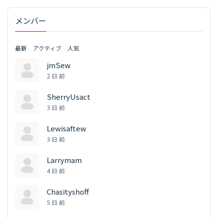
メンバー
最新
アクティブ
人気
jmSew
2 日 前
SherryUsact
3 日 前
Lewisaftew
3 日 前
Larrymam
4 日 前
Chasityshoff
5 日 前