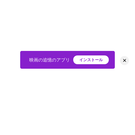
×
映画の追憶のアプリ
インストール
HOME
映画
会員
アバター
教えて