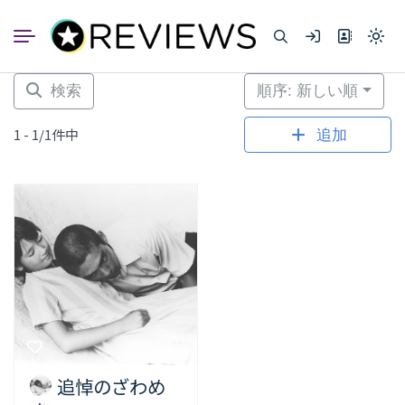
コ
ン
Light
テ
mode
ン
(click
to
ツ
検索
順序: 新しい順
switc
へ
to
dark)
ス
1 - 1/1件中
追加
キ
ッ
プ
追悼のざわめ