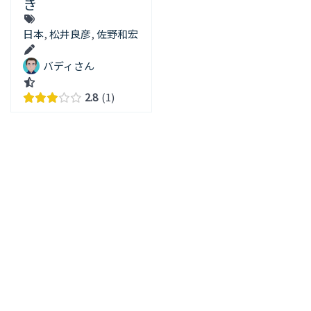
き
日本
,
松井良彦
,
佐野和宏
バディさん
2.8
1