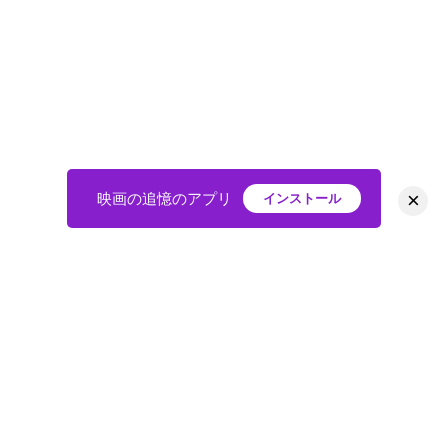
×
映画の追憶のアプリ
インストール
HOME
映画
会員
アバター
教えて