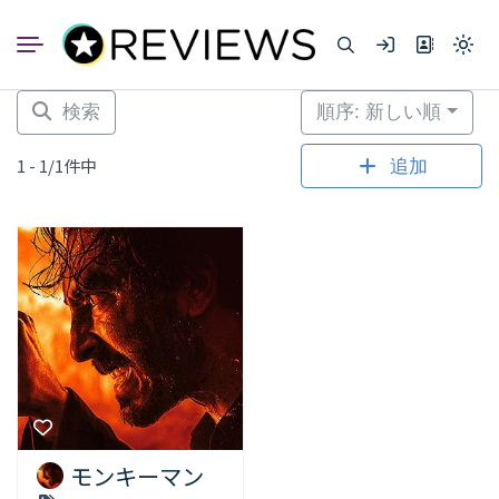
コ
ン
Light
テ
mode
ン
(click
to
ツ
検索
順序: 新しい順
switc
へ
to
dark)
ス
1 - 1/1件中
追加
キ
ッ
プ
モンキーマン