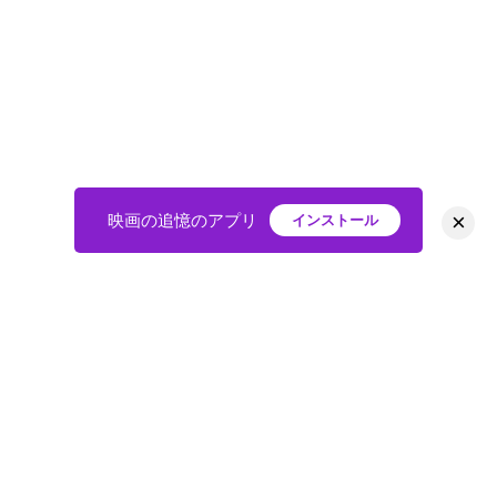
×
映画の追憶のアプリ
インストール
HOME
映画
会員
アバター
教えて