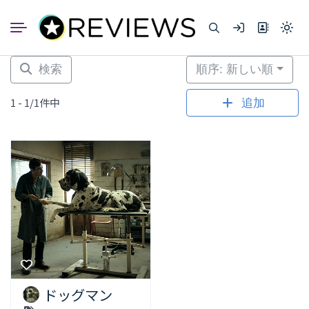
コ
ン
Light
テ
mode
ン
(click
to
ツ
検索
順序: 新しい順
switc
へ
to
dark)
ス
1 - 1/1件中
追加
キ
ッ
プ
ドッグマン