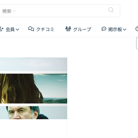
検
索:
会員
クチコミ
グループ
掲示板
リーダーボード