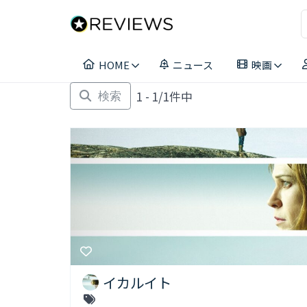
コ
ン
テ
ン
HOME
ニュース
映画
ツ
へ
1 - 1/1件中
ス
検索
キ
ッ
プ
イカルイト