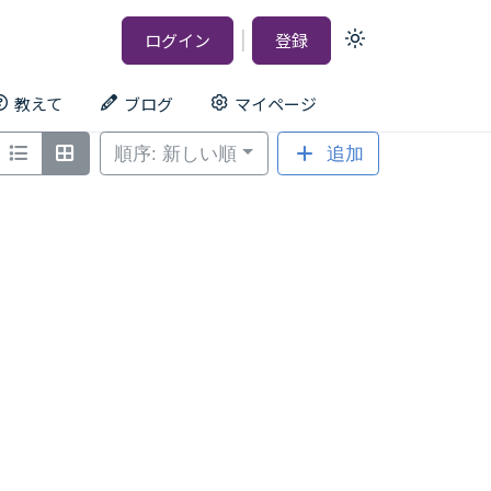
|
ログイン
登録
Light
mode
(click
to
教えて
ブログ
マイページ
switch
to
dark)
順序: 新しい順
追加