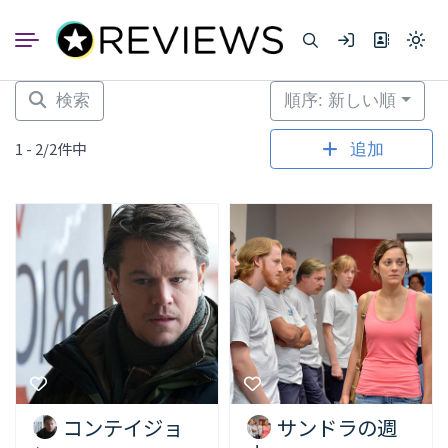
コ
ン
Light
テ
mode
ン
(click
to
ツ
検索
順序: 新しい順
switc
へ
to
dark)
ス
1 - 2/2件中
追加
キ
ッ
プ
コンテイジョ
サンドラの週