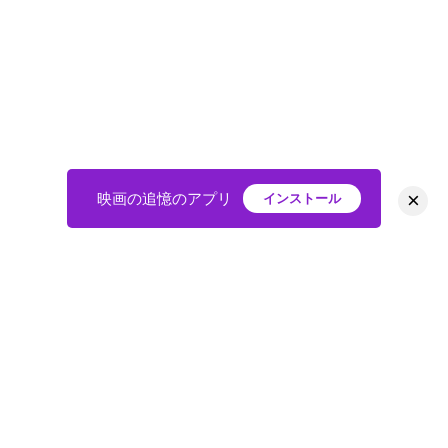
×
映画の追憶のアプリ
インストール
HOME
映画
会員
アバター
教えて