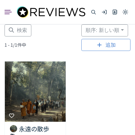
コ
ン
Light
テ
mode
ン
(click
to
ツ
検索
順序: 新しい順
switc
へ
to
dark)
ス
1 - 1/1件中
追加
キ
ッ
プ
永遠の散歩