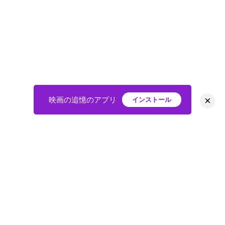
×
映画の追憶のアプリ
インストール
HOME
映画
会員
アバター
教えて