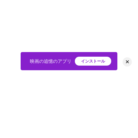
×
映画の追憶のアプリ
インストール
HOME
映画
会員
アバター
教えて