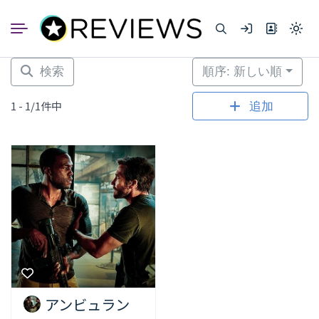
コ
ン
Light
テ
mode
ン
(click
to
ツ
検索
順序: 新しい順
switc
へ
to
dark)
ス
1 - 1/1件中
追加
キ
ッ
プ
アンビュラン