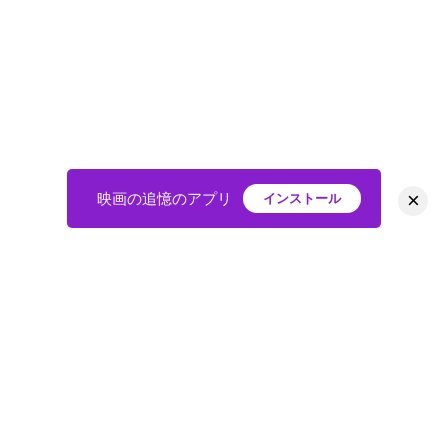
×
映画の追憶のアプリ
インストール
HOME
映画
会員
アバター
教えて