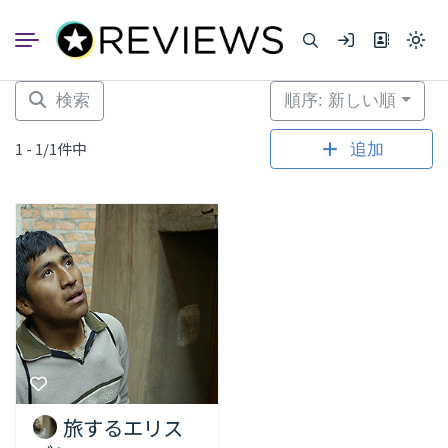
コ
ン
Light
テ
mode
ン
(click
to
ツ
検索
順序: 新しい順
switc
へ
to
dark)
ス
1 - 1/1件中
追加
キ
ッ
プ
旅するエリス