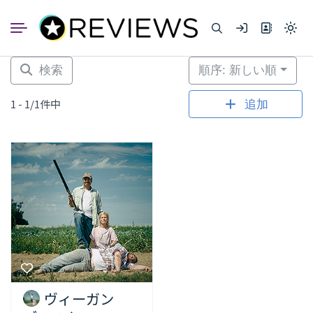
コ
ン
Light
テ
mode
ン
(click
to
ツ
検索
順序: 新しい順
switc
へ
to
dark)
ス
1 - 1/1件中
追加
キ
ッ
プ
ヴィーガン