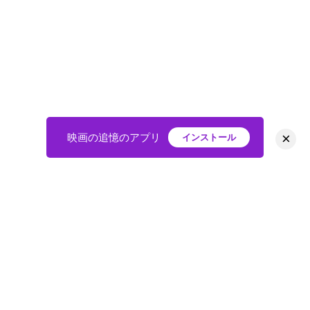
×
映画の追憶のアプリ
インストール
HOME
映画
会員
アバター
教えて