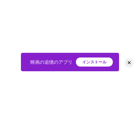
×
映画の追憶のアプリ
インストール
HOME
映画
会員
アバター
教えて