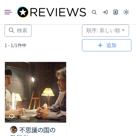
コ
ン
Light
テ
mode
ン
(click
to
ツ
検索
順序: 新しい順
switc
へ
to
dark)
ス
1 - 1/1件中
追加
キ
ッ
プ
不思議の国の