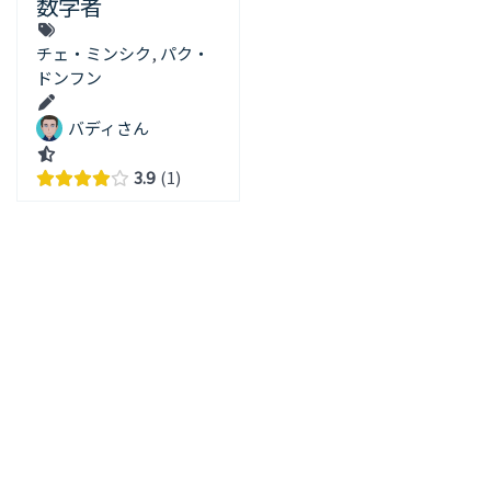
数学者
チェ・ミンシク
,
パク・
ドンフン
バディさん
3.9
1