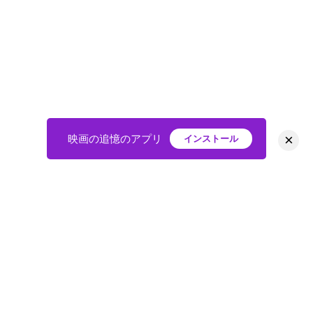
×
映画の追憶のアプリ
インストール
HOME
映画
会員
アバター
教えて