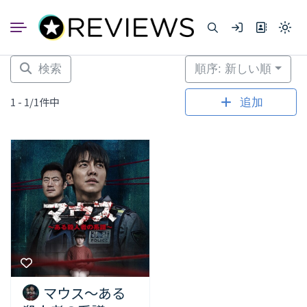
コ
ン
Light
テ
mode
ン
(click
to
ツ
検索
順序: 新しい順
switc
へ
to
dark)
ス
1 - 1/1件中
追加
キ
ッ
プ
マウス～ある