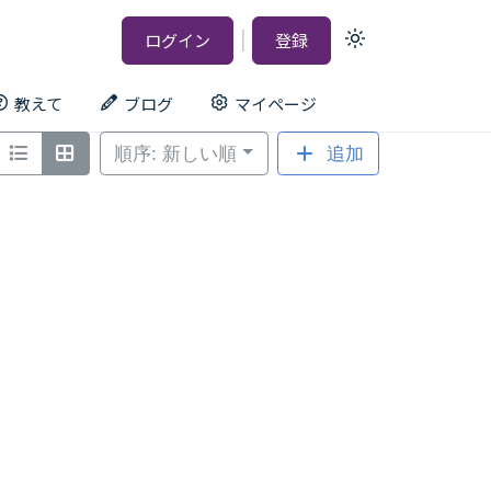
|
ログイン
登録
Light
mode
(click
to
教えて
ブログ
マイページ
switch
to
dark)
順序: 新しい順
追加