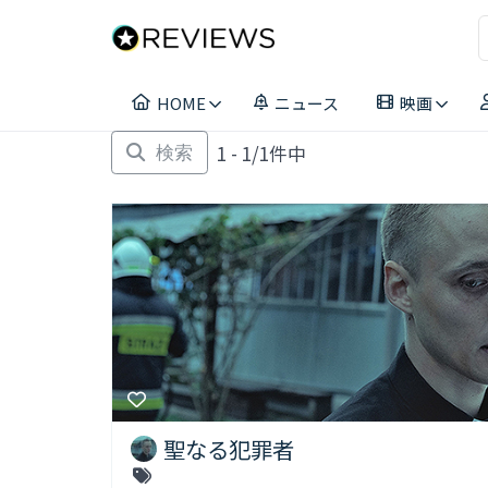
コ
ン
テ
ン
HOME
ニュース
映画
ツ
へ
1 - 1/1件中
ス
検索
キ
ッ
プ
聖なる犯罪者