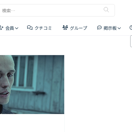
検
索:
会員
クチコミ
グループ
掲示板
リーダーボード