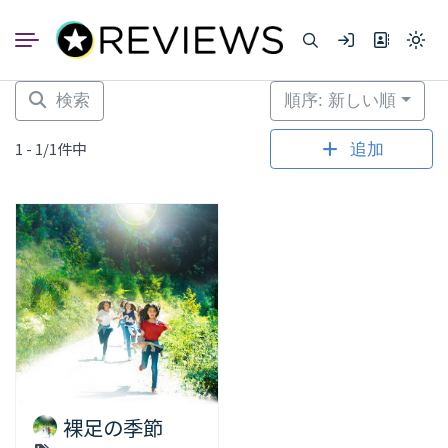
コ
ン
Light
テ
mode
ン
(click
to
ツ
検索
順序: 新しい順
switc
へ
to
dark)
ス
1 - 1/1件中
追加
キ
ッ
プ
裸足の季節