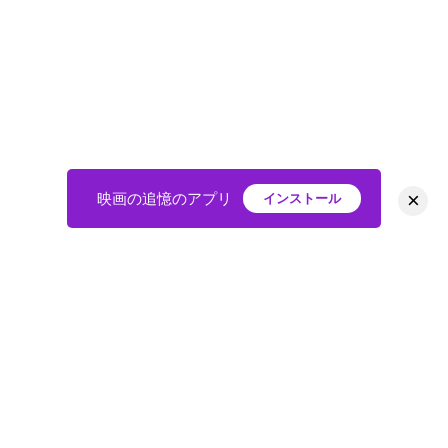
×
映画の追憶のアプリ
インストール
HOME
映画
会員
アバター
教えて