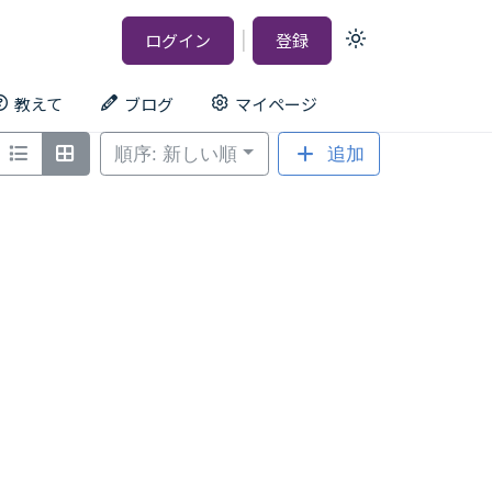
|
ログイン
登録
Light
mode
(click
to
教えて
ブログ
マイページ
switch
to
dark)
順序: 新しい順
追加