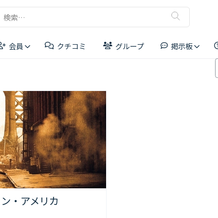
検
索:
会員
クチコミ
グループ
掲示板
リーダーボード
イン・アメリカ