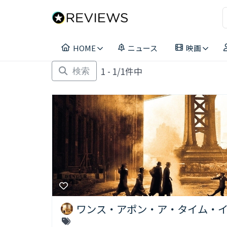
コ
ン
テ
ン
HOME
ニュース
映画
ツ
へ
1 - 1/1件中
ス
検索
キ
ッ
プ
ワンス・アポン・ア・タイム・