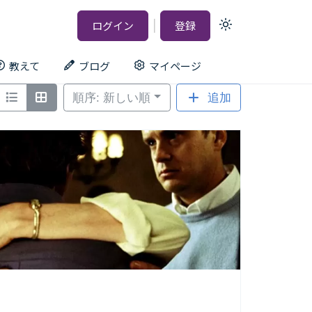
|
ログイン
登録
Light
mode
(click
to
教えて
ブログ
マイページ
switch
to
dark)
順序: 新しい順
追加