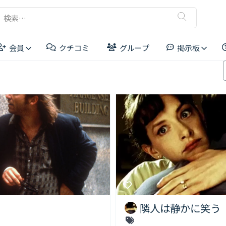
検
索:
会員
クチコミ
グループ
掲示板
リーダーボード
隣人は静かに笑う