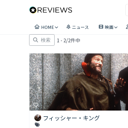
コ
ン
テ
ン
HOME
ニュース
映画
ツ
へ
1 - 2/2件中
ス
検索
キ
ッ
プ
フィッシャー・キング