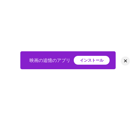
×
映画の追憶のアプリ
インストール
HOME
映画
会員
アバター
教えて