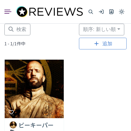
コ
ン
Light
テ
mode
ン
(click
to
ツ
検索
順序: 新しい順
switc
へ
to
dark)
ス
1 - 1/1件中
追加
キ
ッ
プ
ビーキーパー