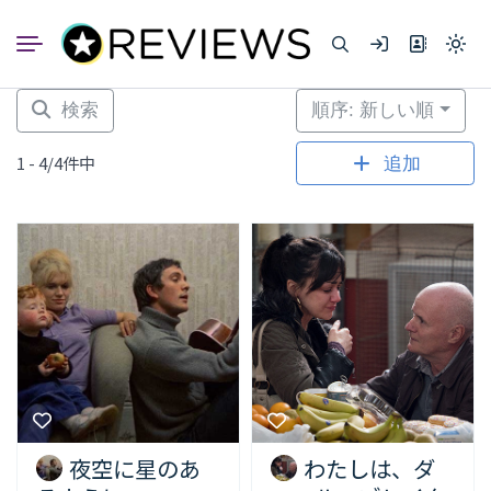
コ
ン
Light
テ
mode
ン
(click
to
ツ
検索
順序: 新しい順
switc
へ
to
dark)
ス
1 - 4/4件中
追加
キ
ッ
プ
夜空に星のあ
わたしは、ダ