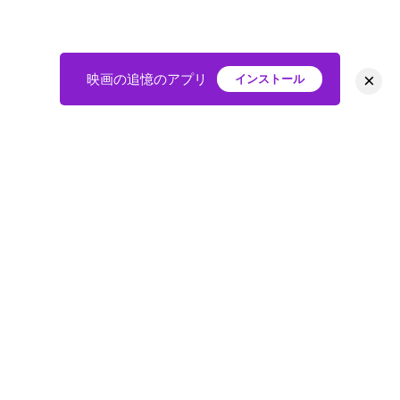
×
映画の追憶のアプリ
インストール
HOME
映画
会員
アバター
教えて
ニュース
グループ
掲示板