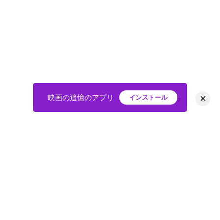
×
映画の追憶のアプリ
インストール
HOME
映画
会員
アバター
教えて