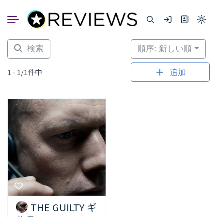
コ
ン
Light
テ
mode
ン
(click
to
ツ
検索
順序: 新しい順
switc
へ
to
dark)
ス
1 - 1/1件中
追加
キ
ッ
プ
THE GUILTY ギ