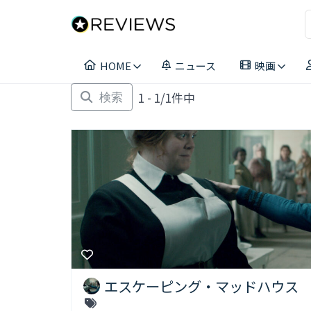
コ
ン
テ
ン
HOME
ニュース
映画
ツ
へ
1 - 1/1件中
ス
検索
キ
ッ
プ
エスケーピング・マッドハウス