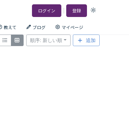
|
ログイン
登録
Light
mode
(click
to
教えて
ブログ
マイページ
switch
to
dark)
順序: 新しい順
追加