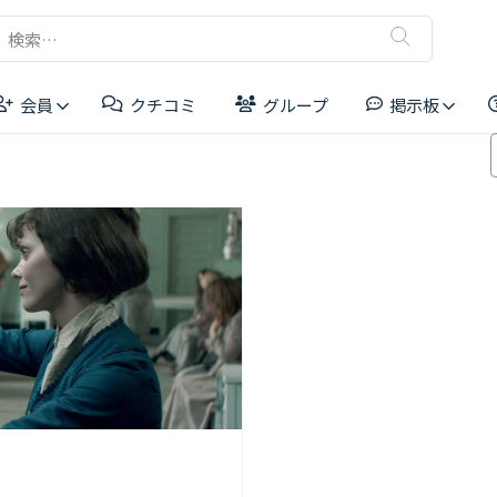
検
索:
会員
クチコミ
グループ
掲示板
リーダーボード