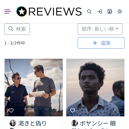
コ
ン
Light
テ
mode
ン
(click
to
ツ
検索
順序: 新しい順
switc
へ
to
dark)
ス
1 - 3/3件中
追加
キ
ッ
プ
渇きと偽り
ボヤンシー 眼