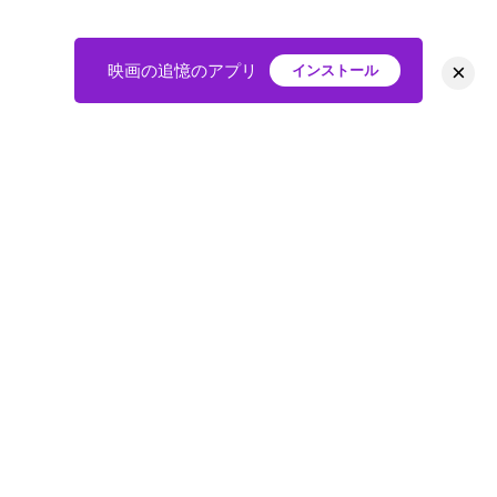
×
映画の追憶のアプリ
インストール
HOME
映画
会員
アバター
教えて
ニュース
グループ
掲示板