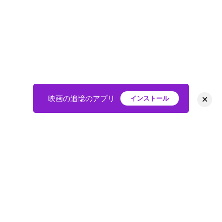
×
映画の追憶のアプリ
インストール
HOME
映画
会員
アバター
教えて