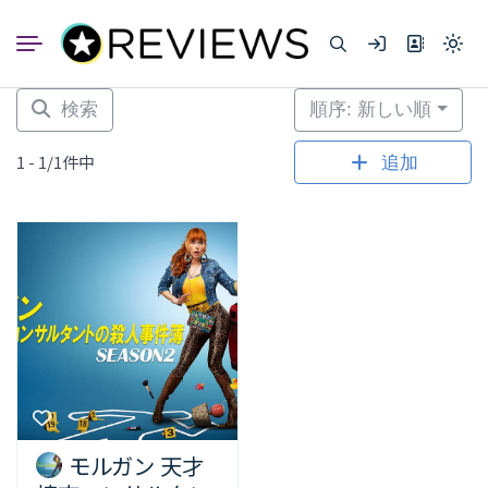
コ
ン
Light
テ
mode
ン
(click
to
ツ
検索
順序: 新しい順
switc
へ
to
dark)
ス
1 - 1/1件中
追加
キ
ッ
プ
モルガン 天才