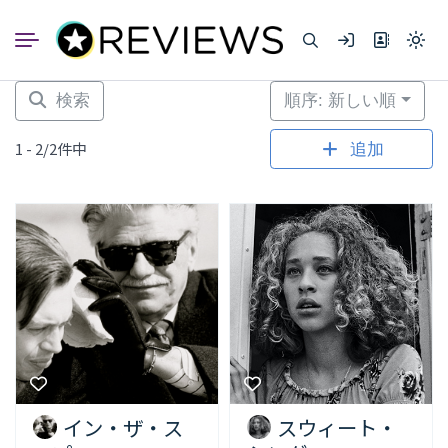
コ
ン
Light
テ
mode
ン
(click
to
ツ
検索
順序: 新しい順
switc
へ
to
dark)
ス
1 - 2/2件中
追加
キ
ッ
プ
イン・ザ・ス
スウィート・