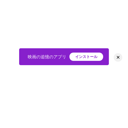
×
映画の追憶のアプリ
インストール
HOME
映画
会員
アバター
教えて